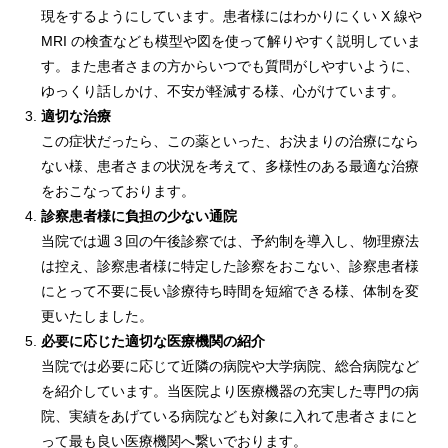
現をするようにしています。患者様にはわかりにくい X 線や
MRI の検査なども模型や図を使って解りやすく説明していま
す。また患者さまの方からいつでも質問がしやすいように、
ゆっくり話しかけ、不安が軽減する様、心がけています。
適切な治療
この症状だったら、この薬といった、お決まりの治療になら
ない様、患者さまの状況を考えて、多様性のある最適な治療
をおこなっております。
診察患者様に負担の少ない通院
当院では週３回の午後診察では、予約制を導入し、物理療法
は控え、診察患者様に特定した診察をおこない、診察患者様
にとって不要に長い診療待ち時間を短縮できる様、体制を変
更いたしました。
必要に応じた適切な医療機関の紹介
当院では必要に応じて近隣の病院や大学病院、総合病院など
を紹介しています。当医院より医療機器の充実した専門の病
院、実績をあげている病院なども対象に入れて患者さまにと
って最も良い医療機関へ繋いでおります。